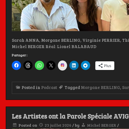
Sarah ANNA, Morgane BERLING, Virginie PERRIER, Thi
Michel BERGER Réal: Lionel BALABAUD
Partager :
Instagram
Plus
Posted in
Podcast
Tagged
Morgane BERLING
,
Sa
Les Artistes ont la Parole Spéciale AVI
Posted on
23 juillet 2026
/
by
Michel BERGER
/