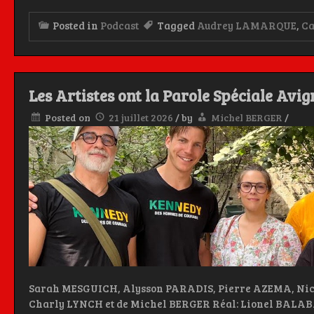
Posted in
Podcast
Tagged
Audrey LAMARQUE
,
C
Les Artistes ont la Parole Spéciale Avig
Posted on
21 juillet 2026
/
by
Michel BERGER
/
Sarah MESGUICH, Alysson PARADIS, Pierre AZEMA, Nic
Charly LYNCH et de Michel BERGER Réal: Lionel BALA