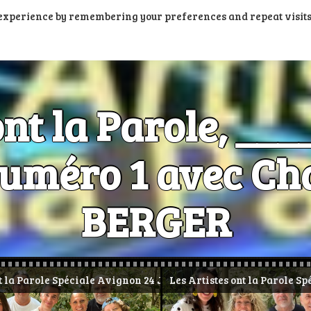
t experience by remembering your preferences and repeat visits
PORTAIL PODCASTS
RADIOS FM ET DAB+
RADIOS N
ont la Parole, __
méro 1 avec Cha
BERGER
Les Artistes ont la Parole, c'est aussi dans la poche
le Avignon 24 Juillet 2026
Les Artistes ont la Parole Spéciale AVIGNON 23