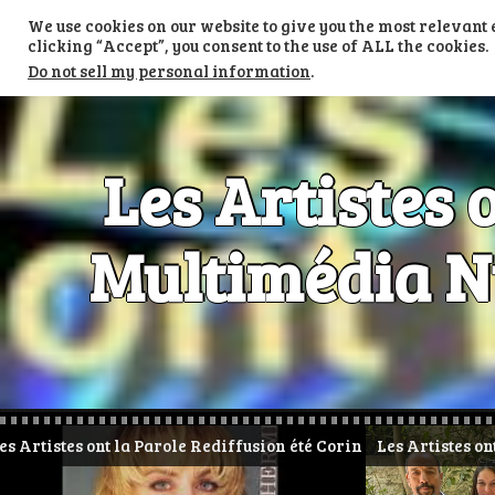
Skip
We use cookies on our website to give you the most relevan
to
TV LES ARTISTES ONT LA PAROLE
content
clicking “Accept”, you consent to the use of ALL the cookies.
Do not sell my personal information
.
Les Artistes 
Multimédia Nu
 Parole Rediffusion été Corinne HERMES
Les Artistes ont la Parole Spécia