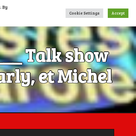
. By
UMERIQUES
CONTACTS
LIENS
Cookie Settings
Accept
____ Talk show
rly, et Michel