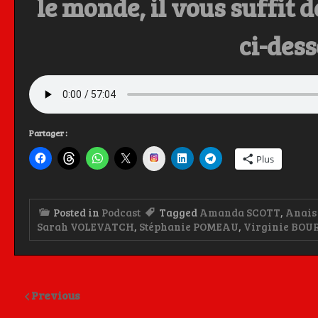
le monde, il vous suffit d
ci-dess
Partager :
Instagram
Plus
Posted in
Podcast
Tagged
Amanda SCOTT
,
Anais
Sarah VOLEVATCH
,
Stéphanie POMEAU
,
Virginie BO
Previous