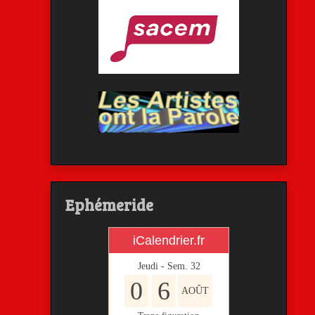
Ephémeride
iCalendrier.fr
Jeudi - Sem.
32
0
6
AOÛT