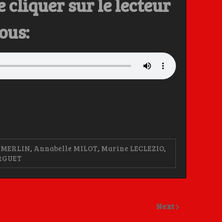
e cliquer sur le lecteur
ous:
 MERLIN
,
Annabelle MILOT
,
Marine LECLEZIO
,
URGUET
Next