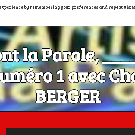
t experience by remembering your preferences and repeat visits
PORTAIL PODCASTS
RADIOS FM ET DAB+
RADIOS N
ont la Parole, __
méro 1 avec Cha
BERGER
Les Artistes ont la Parole, c'est aussi dans la poche