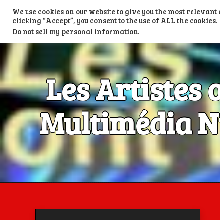
Skip
We use cookies on our website to give you the most relevan
to
TV LES ARTISTES ONT LA PAROLE
content
clicking “Accept”, you consent to the use of ALL the cookies.
Do not sell my personal information
.
Les Artistes 
Multimédia Nu