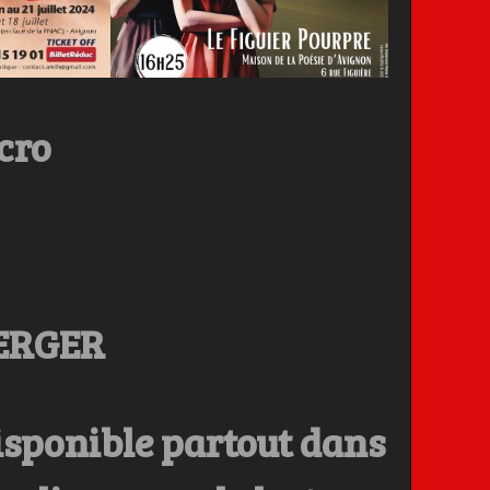
cro
BERGER
isponible partout dans