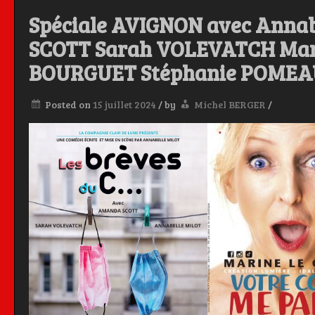
Spéciale AVIGNON avec Anna
SCOTT Sarah VOLEVATCH Mari
BOURGUET Stéphanie POMEA
Posted on
15 juillet 2024
/
by
Michel BERGER
/