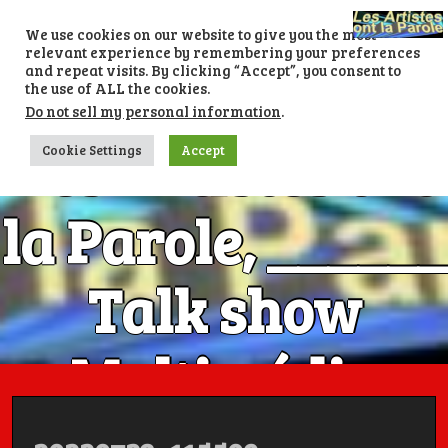
Skip
to
We use cookies on our website to give you the most
content
relevant experience by remembering your preferences
and repeat visits. By clicking “Accept”, you consent to
the use of ALL the cookies.
Do not sell my personal information
.
Les Artistes ont
Cookie Settings
Accept
la Parole, ______
Talk show
Multimédia
Numéro 1 avec