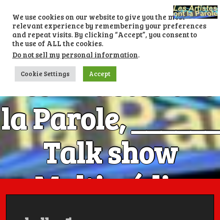
Skip
to
We use cookies on our website to give you the most
content
relevant experience by remembering your preferences
and repeat visits. By clicking “Accept”, you consent to
the use of ALL the cookies.
Do not sell my personal information
.
Les Artistes ont
Cookie Settings
Accept
la Parole, ______
Talk show
Multimédia
Numéro 1 avec