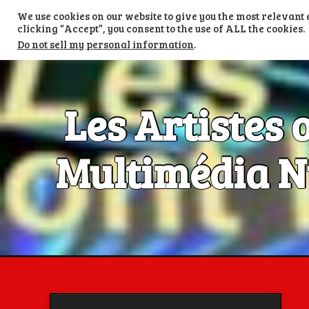
Skip
We use cookies on our website to give you the most relevan
to
TV LES ARTISTES ONT LA PAROLE
content
clicking “Accept”, you consent to the use of ALL the cookies.
Do not sell my personal information
.
Les Artistes 
Multimédia Nu