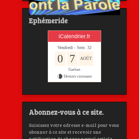
Ephémeride
iCalendrier.fr
Vendredi - Sem.
32
0
7
AOÛT
Gaétan
Dernier croissant
Abonnez-vous à ce site.
Saisissez votre adresse e-mail pour vous
abonner à ce site et recevoir une
notification de chaque nouvel article