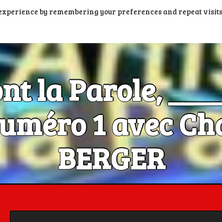
t experience by remembering your preferences and repeat visits
PORTAIL PODCASTS
RADIOS FM ET DAB+
RADIOS N
ont la Parole, __
méro 1 avec Cha
BERGER
Les Artistes ont la Parole, c'est aussi dans la poche