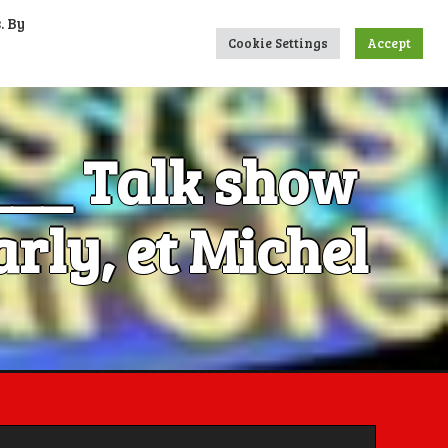
. By
UMERIQUES
CONTACTS
LIENS
Cookie Settings
Accept
____ Talk show
rly, et Michel