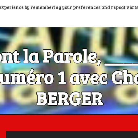
t experience by remembering your preferences and repeat visits
PORTAIL PODCASTS
RADIOS FM ET DAB+
RADIOS N
ont la Parole, __
méro 1 avec Cha
BERGER
Les Artistes ont la Parole, c'est aussi dans la poche