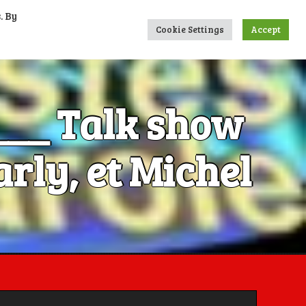
. By
UMERIQUES
CONTACTS
LIENS
Cookie Settings
Accept
____ Talk show
rly, et Michel