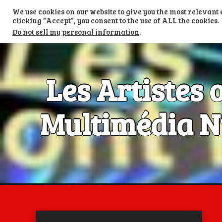
Skip
We use cookies on our website to give you the most relevan
to
TV LES ARTISTES ONT LA PAROLE
content
clicking “Accept”, you consent to the use of ALL the cookies.
Do not sell my personal information
.
Les Artistes 
Multimédia Nu