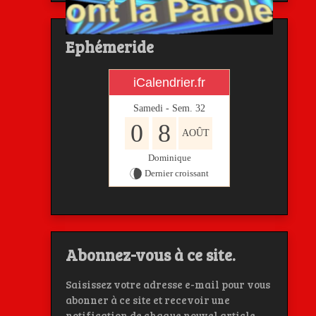
Ephémeride
iCalendrier.fr
Samedi - Sem.
32
0
8
AOÛT
Dominique
Dernier croissant
Abonnez-vous à ce site.
Saisissez votre adresse e-mail pour vous
abonner à ce site et recevoir une
notification de chaque nouvel article