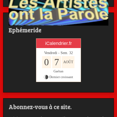
Ephémeride
iCalendrier.fr
Vendredi - Sem.
32
0
7
AOÛT
Gaétan
Dernier croissant
Abonnez-vous à ce site.