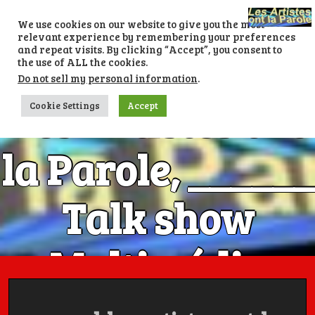
Skip
to
We use cookies on our website to give you the most
content
relevant experience by remembering your preferences
and repeat visits. By clicking “Accept”, you consent to
the use of ALL the cookies.
Do not sell my personal information
.
Les Artistes ont
Cookie Settings
Accept
la Parole, ______
Talk show
Multimédia
Numéro 1 avec