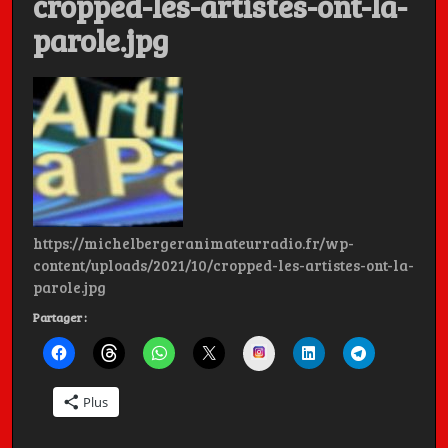
cropped-les-artistes-ont-la-
parole.jpg
Charly, et
Michel BERGER
Les Artistes ont la Parole, c'est aussi dans la poche
https://michelbergeranimateurradio.fr/wp-
content/uploads/2021/10/cropped-les-artistes-ont-la-
parole.jpg
Partager :
Instagram
Plus