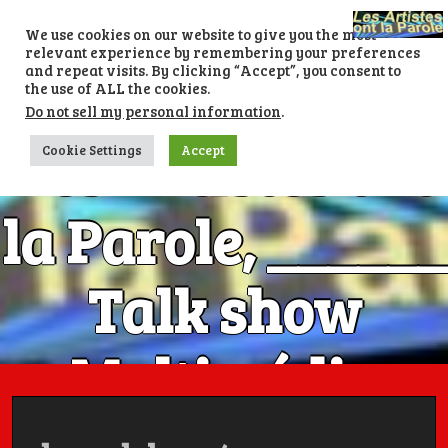
Skip
to
We use cookies on our website to give you the most
content
relevant experience by remembering your preferences
and repeat visits. By clicking “Accept”, you consent to
the use of ALL the cookies.
Do not sell my personal information
.
Les Artistes ont
Cookie Settings
Accept
la Parole, ______
Talk show
Multimédia
Numéro 1 avec