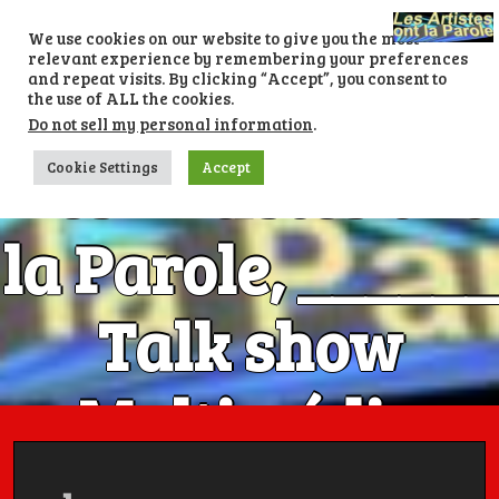
Skip
to
We use cookies on our website to give you the most
content
relevant experience by remembering your preferences
and repeat visits. By clicking “Accept”, you consent to
the use of ALL the cookies.
Do not sell my personal information
.
Les Artistes ont
Cookie Settings
Accept
la Parole, ______
Talk show
Multimédia
Numéro 1 avec