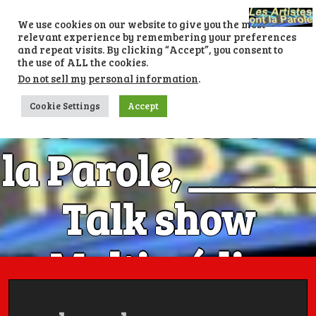
Skip
to
We use cookies on our website to give you the most
content
relevant experience by remembering your preferences
and repeat visits. By clicking “Accept”, you consent to
the use of ALL the cookies.
Do not sell my personal information
.
Les Artistes ont
Cookie Settings
Accept
la Parole, ______
Talk show
Multimédia
Numéro 1 avec