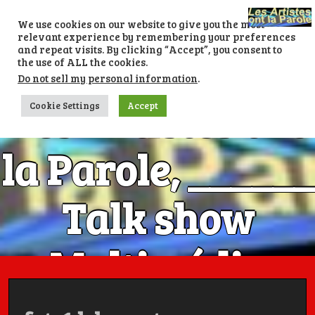
Skip
to
We use cookies on our website to give you the most
content
relevant experience by remembering your preferences
and repeat visits. By clicking “Accept”, you consent to
the use of ALL the cookies.
Do not sell my personal information
.
Les Artistes ont
Cookie Settings
Accept
la Parole, ______
Talk show
Multimédia
Numéro 1 avec