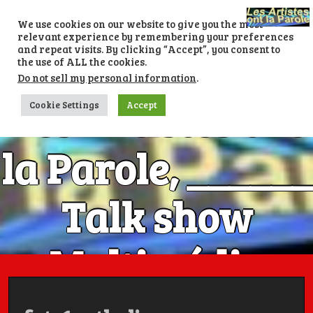
Skip
to
We use cookies on our website to give you the most
content
relevant experience by remembering your preferences
and repeat visits. By clicking “Accept”, you consent to
the use of ALL the cookies.
Do not sell my personal information
.
Les Artistes ont
Cookie Settings
Accept
la Parole, ______
Talk show
Multimédia
Numéro 1 avec