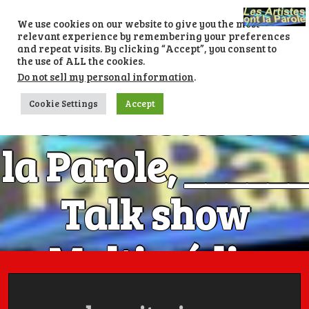
Skip
to
We use cookies on our website to give you the most
content
relevant experience by remembering your preferences
and repeat visits. By clicking “Accept”, you consent to
the use of ALL the cookies.
Do not sell my personal information
.
Les Artistes ont
Cookie Settings
Accept
la Parole, ______
Talk show
Multimédia
Numéro 1 avec