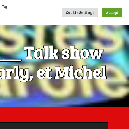
. By
UMERIQUES
CONTACTS
LIENS
Cookie Settings
Accept
____ Talk show
rly, et Michel