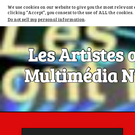
Skip
We use cookies on our website to give you the most relevan
to
TV LES ARTISTES ONT LA PAROLE
content
clicking “Accept”, you consent to the use of ALL the cookies.
Do not sell my personal information
.
Les Artistes 
Multimédia Nu