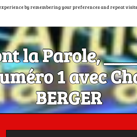
t experience by remembering your preferences and repeat visits
PORTAIL PODCASTS
RADIOS FM ET DAB+
RADIOS N
ont la Parole, __
méro 1 avec Cha
BERGER
Les Artistes ont la Parole, c'est aussi dans la poche