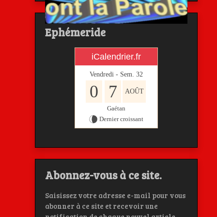
Ephémeride
iCalendrier.fr
Vendredi - Sem.
32
0
7
AOÛT
Gaétan
Dernier croissant
Abonnez-vous à ce site.
Saisissez votre adresse e-mail pour vous
abonner à ce site et recevoir une
notification de chaque nouvel article