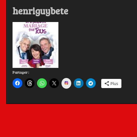
henriguybete
Partager :
Instagram
Plus