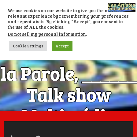
Skip
to
We use cookies on our website to give you the most
content
relevant experience by remembering your preferences
and repeat visits. By clicking “Accept”, you consent to
the use of ALL the cookies.
Do not sell my personal information
.
Les Artistes ont
Cookie Settings
Accept
la Parole, ______
Talk show
Multimédia
Numéro 1 avec