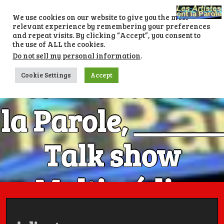
Skip
to
We use cookies on our website to give you the most
content
relevant experience by remembering your preferences
and repeat visits. By clicking “Accept”, you consent to
the use of ALL the cookies.
Do not sell my personal information
.
Les Artistes ont
Cookie Settings
Accept
la Parole, ______
Talk show
Multimédia
Numéro 1 avec