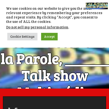
Skip
to
We use cookies on our website to give you the most
content
relevant experience by remembering your preferences
and repeat visits. By clicking “Accept”, you consent to
the use of ALL the cookies.
Do not sell my personal information
.
Les Artistes ont
Cookie Settings
Accept
la Parole, ______
Talk show
Multimédia
Numéro 1 avec