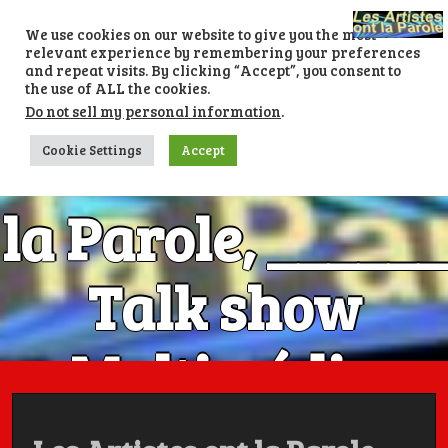
Skip
to
We use cookies on our website to give you the most
content
relevant experience by remembering your preferences
and repeat visits. By clicking “Accept”, you consent to
the use of ALL the cookies.
Do not sell my personal information
.
Les Artistes ont
Cookie Settings
Accept
la Parole, ______
Talk show
Multimédia
Numéro 1 avec