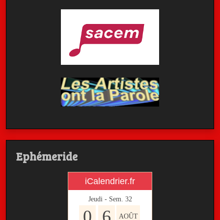
Ephémeride
iCalendrier.fr
Jeudi - Sem.
32
0
6
AOÛT