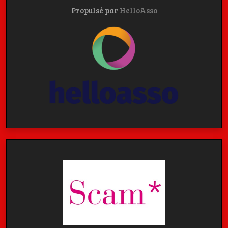
Propulsé par
HelloAsso