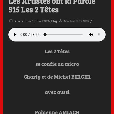
Les Artistes ont la Parole
S15 Les 2 Têtes
Charly, et
Posted on
6 juin 2026
/
by
Michel BERGER
/
Michel BERGER
Les 2 Têtes
Les Artistes ont la Parole, c'est aussi dans la poche
se confie au micro
Charly et de Michel BERGER
avec aussi
Fabienne AMIACH