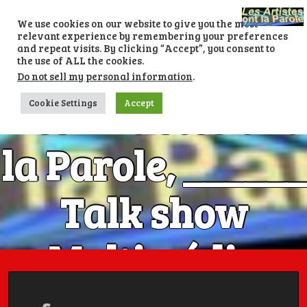
Skip
to
We use cookies on our website to give you the most
content
relevant experience by remembering your preferences
and repeat visits. By clicking “Accept”, you consent to
the use of ALL the cookies.
Do not sell my personal information
.
Les Artistes ont
Cookie Settings
Accept
la Parole, ______
Talk show
Multimédia
Numéro 1 avec