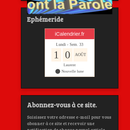
Ephémeride
iCalendrier.fr
Lundi - Sem.
33
1
0
AOÛT
Laurent
Nouvelle lune
Abonnez-vous à ce site.
Saisissez votre adresse e-mail pour vous
abonner à ce site et recevoir une
notification de chaque nouvel article