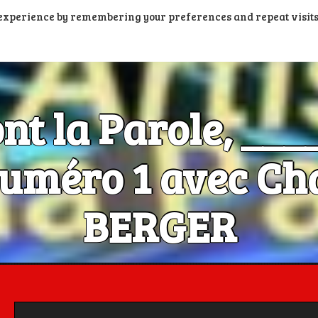
t experience by remembering your preferences and repeat visits
PORTAIL PODCASTS
RADIOS FM ET DAB+
RADIOS N
ont la Parole, __
méro 1 avec Cha
BERGER
Les Artistes ont la Parole, c'est aussi dans la poche