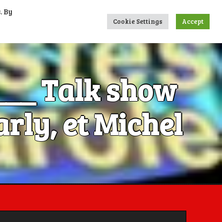
. By
UMERIQUES
CONTACTS
LIENS
Cookie Settings
Accept
____ Talk show
rly, et Michel