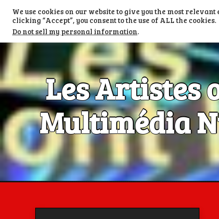
Skip
We use cookies on our website to give you the most relevan
to
TV LES ARTISTES ONT LA PAROLE
content
clicking “Accept”, you consent to the use of ALL the cookies.
Do not sell my personal information
.
Les Artistes 
Multimédia Nu