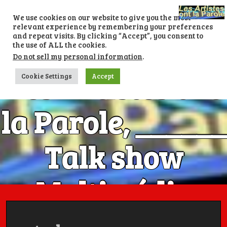
Skip
to
We use cookies on our website to give you the most
content
relevant experience by remembering your preferences
and repeat visits. By clicking “Accept”, you consent to
the use of ALL the cookies.
Do not sell my personal information
.
Les Artistes ont
Cookie Settings
Accept
la Parole, ______
Talk show
Multimédia
Numéro 1 avec