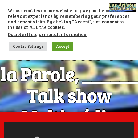
Skip
to
We use cookies on our website to give you the most
content
relevant experience by remembering your preferences
and repeat visits. By clicking “Accept”, you consent to
the use of ALL the cookies.
Do not sell my personal information
.
Les Artistes ont
Cookie Settings
Accept
la Parole, ______
Talk show
Multimédia
Numéro 1 avec