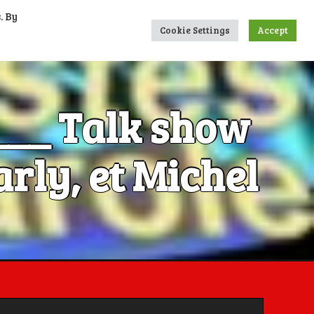
. By
UMERIQUES
CONTACTS
LIENS
Cookie Settings
Accept
____ Talk show
rly, et Michel