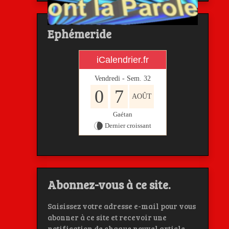
Ephémeride
iCalendrier.fr
Vendredi - Sem.
32
0
7
AOÛT
Gaétan
Dernier croissant
Abonnez-vous à ce site.
Saisissez votre adresse e-mail pour vous
abonner à ce site et recevoir une
notification de chaque nouvel article