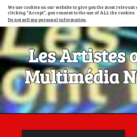
Skip
We use cookies on our website to give you the most relevan
to
TV LES ARTISTES ONT LA PAROLE
content
clicking “Accept”, you consent to the use of ALL the cookies.
Do not sell my personal information
.
Les Artistes 
Multimédia Nu