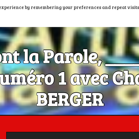
t experience by remembering your preferences and repeat visits
PORTAIL PODCASTS
RADIOS FM ET DAB+
RADIOS N
ont la Parole, __
méro 1 avec Cha
BERGER
Les Artistes ont la Parole, c'est aussi dans la poche