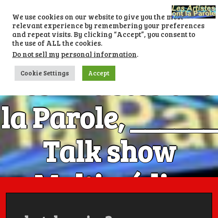
Skip
to
We use cookies on our website to give you the most
content
relevant experience by remembering your preferences
and repeat visits. By clicking “Accept”, you consent to
the use of ALL the cookies.
Do not sell my personal information
.
Les Artistes ont
Cookie Settings
Accept
la Parole, ______
Talk show
Multimédia
Numéro 1 avec