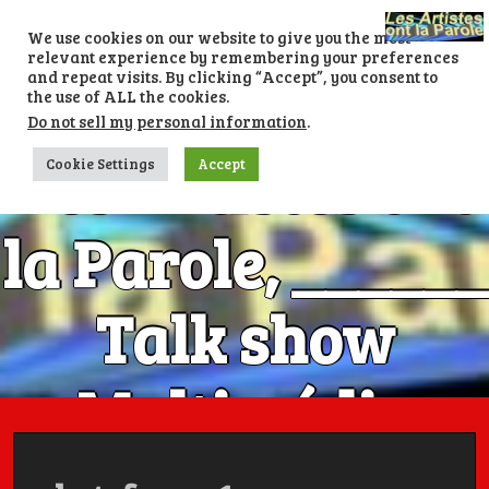
Skip
to
We use cookies on our website to give you the most
content
relevant experience by remembering your preferences
and repeat visits. By clicking “Accept”, you consent to
the use of ALL the cookies.
Do not sell my personal information
.
Les Artistes ont
Cookie Settings
Accept
la Parole, ______
Talk show
Multimédia
Numéro 1 avec