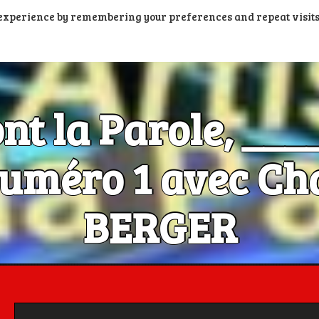
t experience by remembering your preferences and repeat visits
PORTAIL PODCASTS
RADIOS FM ET DAB+
RADIOS N
ont la Parole, __
méro 1 avec Cha
BERGER
Les Artistes ont la Parole, c'est aussi dans la poche