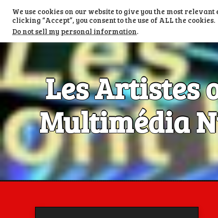
Skip
We use cookies on our website to give you the most relevan
to
TV LES ARTISTES ONT LA PAROLE
content
clicking “Accept”, you consent to the use of ALL the cookies.
Do not sell my personal information
.
Les Artistes 
Multimédia Nu