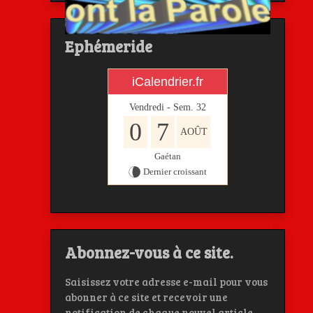
Ephémeride
iCalendrier.fr
Vendredi - Sem.
32
0
7
AOÛT
Gaétan
Dernier croissant
Abonnez-vous à ce site.
Saisissez votre adresse e-mail pour vous
abonner à ce site et recevoir une
notification de chaque nouvel article