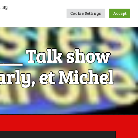
. By
UMERIQUES
CONTACTS
LIENS
Cookie Settings
Accept
____ Talk show
rly, et Michel