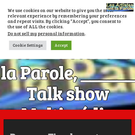
Skip
to
We use cookies on our website to give you the most
content
relevant experience by remembering your preferences
and repeat visits. By clicking “Accept”, you consent to
the use of ALL the cookies.
Do not sell my personal information
.
Les Artistes ont
Cookie Settings
Accept
la Parole, ______
Talk show
Multimédia
Numéro 1 avec