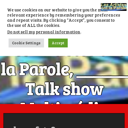
Skip
to
We use cookies on our website to give you the most
content
relevant experience by remembering your preferences
and repeat visits. By clicking “Accept”, you consent to
the use of ALL the cookies.
Do not sell my personal information
.
Les Artistes ont
Cookie Settings
Accept
la Parole, ______
Talk show
Multimédia
Numéro 1 avec