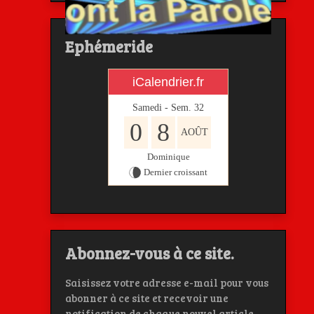
Ephémeride
iCalendrier.fr
Samedi - Sem.
32
0
8
AOÛT
Dominique
Dernier croissant
Abonnez-vous à ce site.
Saisissez votre adresse e-mail pour vous
abonner à ce site et recevoir une
notification de chaque nouvel article