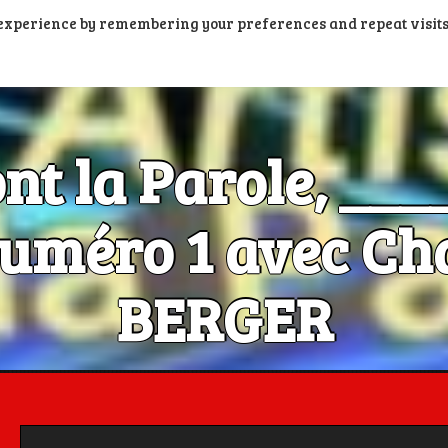
t experience by remembering your preferences and repeat visits
PORTAIL PODCASTS
RADIOS FM ET DAB+
RADIOS N
ont la Parole, __
méro 1 avec Cha
BERGER
Les Artistes ont la Parole, c'est aussi dans la poche