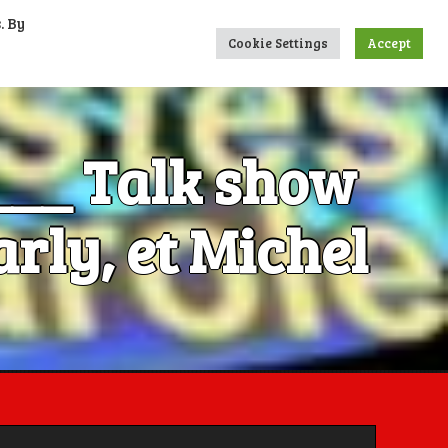
. By
UMERIQUES
CONTACTS
LIENS
Cookie Settings
Accept
____ Talk show
rly, et Michel