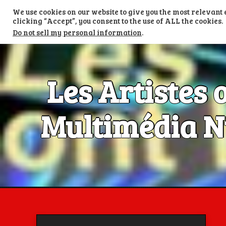
Skip
We use cookies on our website to give you the most relevan
to
TV LES ARTISTES ONT LA PAROLE
content
clicking “Accept”, you consent to the use of ALL the cookies.
Do not sell my personal information
.
Les Artistes 
Multimédia Nu