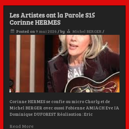
Charly, et
Les Artistes ont la Parole S15
Corinne HERMES
Michel BERGER
Posted on
9 mai 2026
/
by
Michel BERGER
/
Les Artistes ont la Parole, c'est aussi dans la poche
Corinne HERMES se confie au micro Charly et de
Michel BERGER avec aussi Fabienne AMIACH Eve IA
Dominique DUFOREST Réalisation : Eric
Read More