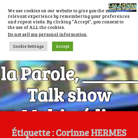
Skip
to
We use cookies on our website to give you the most
content
relevant experience by remembering your preferences
and repeat visits. By clicking “Accept”, you consent to
the use of ALL the cookies.
Do not sell my personal information
.
Les Artistes ont
Cookie Settings
Accept
la Parole, ______
Talk show
Multimédia
Numéro 1 avec
Étiquette :
Corinne HERMES