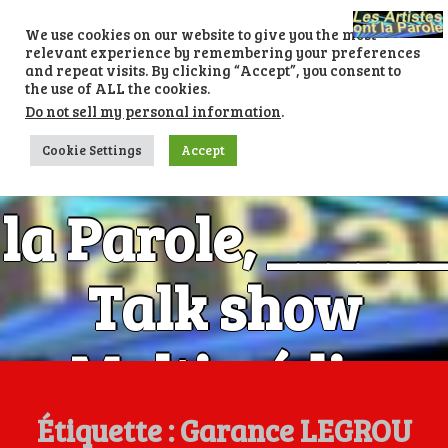
Skip
to
We use cookies on our website to give you the most
content
relevant experience by remembering your preferences
and repeat visits. By clicking “Accept”, you consent to
the use of ALL the cookies.
Do not sell my personal information
.
Les Artistes ont
Cookie Settings
Accept
la Parole, ______
Talk show
Multimédia
Numéro 1 avec
Étiquette :
Garance LEGROU