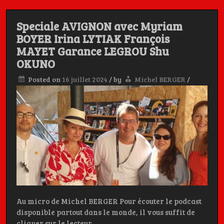
Charly, et
Speciale AVIGNON avec Myriam
BOYER Irina LYTIAK François
MAYET Garance LEGROU Shu
Michel BERGER
OKUNO
Posted on
16 juillet 2024
/
by
Michel BERGER
/
Les Artistes ont la Parole, c'est aussi dans la poche
Au micro de Michel BERGER Pour écouter le podcast
disponible partout dans le monde, il vous suffit de
cliquer sur le lecteur