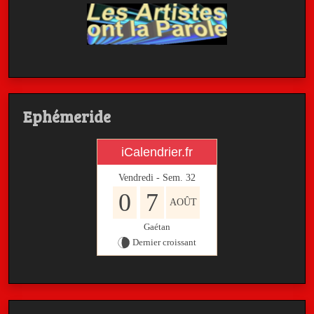
Ephémeride
iCalendrier.fr
Vendredi - Sem.
32
0
7
AOÛT
Gaétan
Dernier croissant