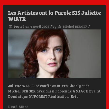
Charly, et
Les Artistes ont la Parole S15 Juliette
WIATR
Michel BERGER
Posted on
4 avril 2026
/
by
Michel BERGER
/
Les Artistes ont la Parole, c'est aussi dans la poche
Juliette WIATR se confie au micro Charly et de
Michel BERGER avec aussi Fabienne AMIACH Eve IA
Dominique DUFOREST Réalisation : Eric
Read More