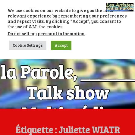
Skip
to
We use cookies on our website to give you the most
content
relevant experience by remembering your preferences
and repeat visits. By clicking “Accept”, you consent to
the use of ALL the cookies.
Do not sell my personal information
.
Les Artistes ont
Cookie Settings
Accept
la Parole, ______
Talk show
Multimédia
Numéro 1 avec
Étiquette :
Juliette WIATR