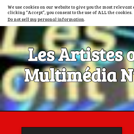
Skip
We use cookies on our website to give you the most relevan
to
TV LES ARTISTES ONT LA PAROLE
content
clicking “Accept”, you consent to the use of ALL the cookies.
Do not sell my personal information
.
Les Artistes 
Multimédia Nu