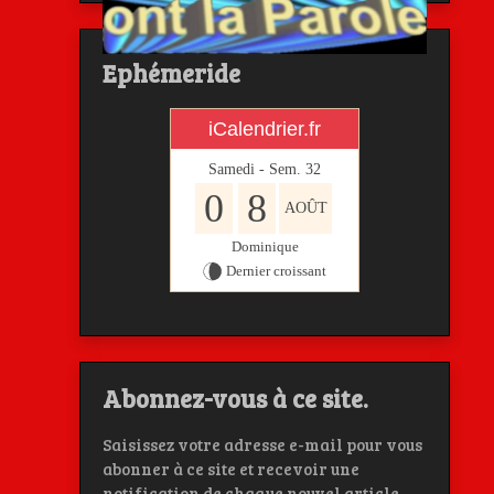
Ephémeride
iCalendrier.fr
Samedi - Sem.
32
0
8
AOÛT
Dominique
Dernier croissant
Abonnez-vous à ce site.
Saisissez votre adresse e-mail pour vous
abonner à ce site et recevoir une
notification de chaque nouvel article