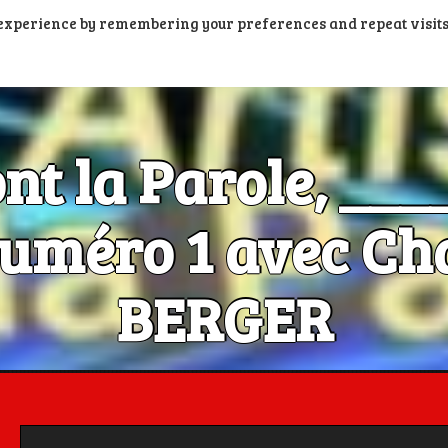
t experience by remembering your preferences and repeat visits
PORTAIL PODCASTS
RADIOS FM ET DAB+
RADIOS N
ont la Parole, __
méro 1 avec Cha
BERGER
Les Artistes ont la Parole, c'est aussi dans la poche