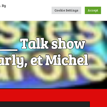
. By
UMERIQUES
CONTACTS
LIENS
Cookie Settings
Accept
____ Talk show
rly, et Michel