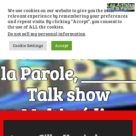
Skip
to
We use cookies on our website to give you the most
content
relevant experience by remembering your preferences
and repeat visits. By clicking “Accept”, you consent to
the use of ALL the cookies.
Do not sell my personal information
.
Les Artistes ont
Cookie Settings
Accept
la Parole, ______
Talk show
Multimédia
Numéro 1 avec