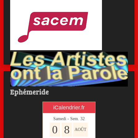
Ephémeride
iCalendrier.fr
Samedi - Sem.
32
0
8
AOÛT