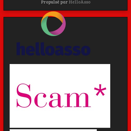
Propulsé par
HelloAsso