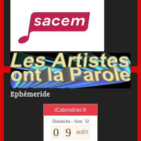
Ephémeride
iCalendrier.fr
Dimanche - Sem.
32
0
9
AOÛT