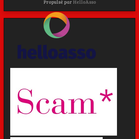
Propulsé par
HelloAsso