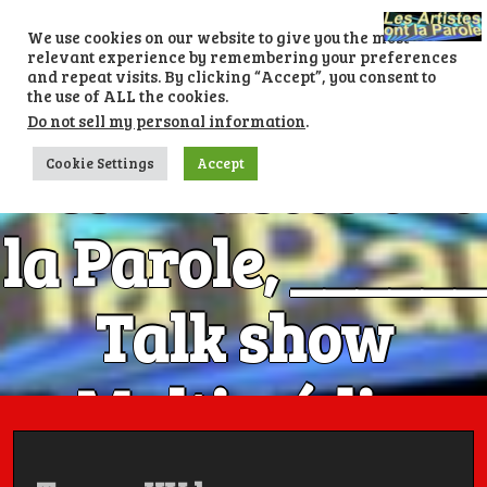
Skip
to
We use cookies on our website to give you the most
content
relevant experience by remembering your preferences
and repeat visits. By clicking “Accept”, you consent to
the use of ALL the cookies.
Do not sell my personal information
.
Les Artistes ont
Cookie Settings
Accept
la Parole, ______
Talk show
Multimédia
Numéro 1 avec