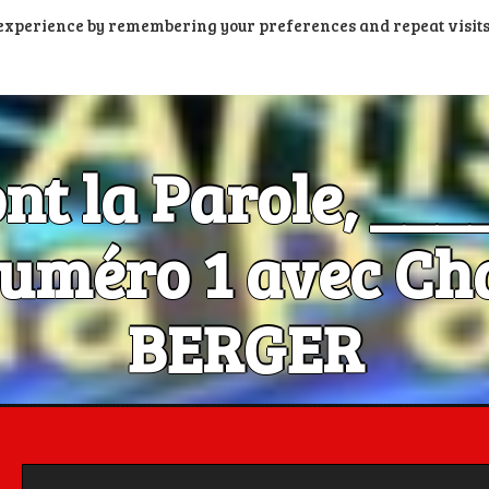
t experience by remembering your preferences and repeat visits
PORTAIL PODCASTS
RADIOS FM ET DAB+
RADIOS N
ont la Parole, __
méro 1 avec Cha
BERGER
Les Artistes ont la Parole, c'est aussi dans la poche