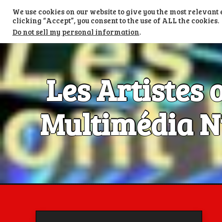
Skip
We use cookies on our website to give you the most relevan
to
TV LES ARTISTES ONT LA PAROLE
content
clicking “Accept”, you consent to the use of ALL the cookies.
Do not sell my personal information
.
Les Artistes 
Multimédia Nu