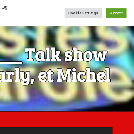
. By
UMERIQUES
CONTACTS
LIENS
Cookie Settings
Accept
____ Talk show
rly, et Michel