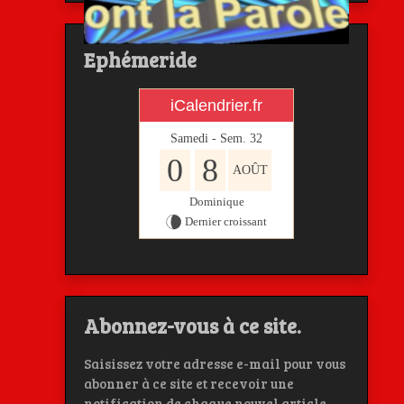
Ephémeride
iCalendrier.fr
Samedi - Sem.
32
0
8
AOÛT
Dominique
Dernier croissant
Abonnez-vous à ce site.
Saisissez votre adresse e-mail pour vous
abonner à ce site et recevoir une
notification de chaque nouvel article