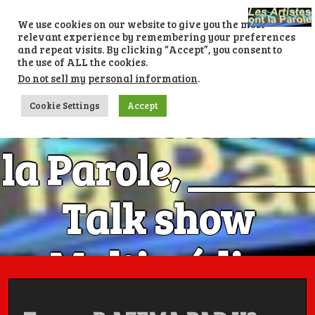
Skip
to
We use cookies on our website to give you the most
content
relevant experience by remembering your preferences
and repeat visits. By clicking “Accept”, you consent to
the use of ALL the cookies.
Do not sell my personal information
.
Les Artistes ont
Cookie Settings
Accept
la Parole, ______
Talk show
Multimédia
Numéro 1 avec