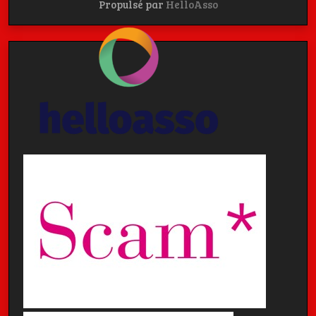
Propulsé par
HelloAsso