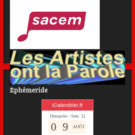
Ephémeride
iCalendrier.fr
Dimanche - Sem.
32
0
9
AOÛT