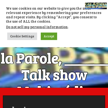
Skip
to
We use cookies on our website to give you the most
content
relevant experience by remembering your preferences
and repeat visits. By clicking “Accept”, you consent to
the use of ALL the cookies.
Do not sell my personal information
.
Les Artistes ont
Cookie Settings
Accept
la Parole, ______
Talk show
Multimédia
Numéro 1 avec