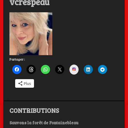
vcrespeau
Charly, et
Michel BERGER
Les Artistes ont la Parole, c'est aussi dans la poche
Partager :
Instagram
Plus
CONTRIBUTIONS
Sauvons la forêt de Fontainebleau