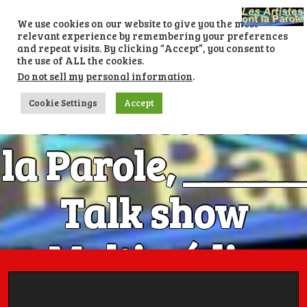
Skip
to
We use cookies on our website to give you the most
content
relevant experience by remembering your preferences
and repeat visits. By clicking “Accept”, you consent to
the use of ALL the cookies.
Do not sell my personal information
.
Les Artistes ont
Cookie Settings
Accept
la Parole, ______
Talk show
Multimédia
Numéro 1 avec