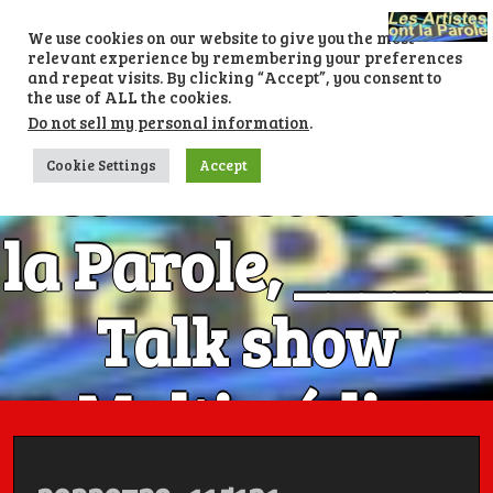
Skip
to
We use cookies on our website to give you the most
content
relevant experience by remembering your preferences
and repeat visits. By clicking “Accept”, you consent to
the use of ALL the cookies.
Do not sell my personal information
.
Les Artistes ont
Cookie Settings
Accept
la Parole, ______
Talk show
Multimédia
Numéro 1 avec