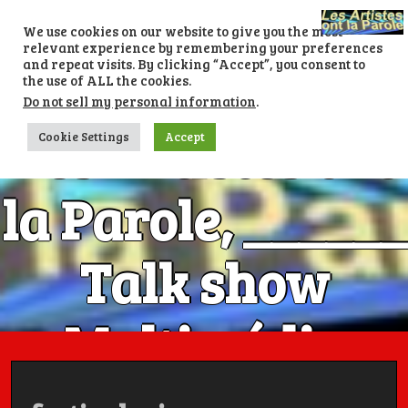
Skip
to
We use cookies on our website to give you the most
content
relevant experience by remembering your preferences
and repeat visits. By clicking “Accept”, you consent to
the use of ALL the cookies.
Do not sell my personal information
.
Les Artistes ont
Cookie Settings
Accept
la Parole, ______
Talk show
Multimédia
Numéro 1 avec