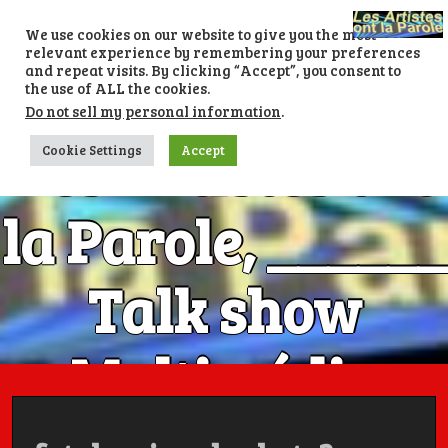
Skip
to
We use cookies on our website to give you the most
content
relevant experience by remembering your preferences
and repeat visits. By clicking “Accept”, you consent to
the use of ALL the cookies.
Do not sell my personal information
.
Les Artistes ont
Cookie Settings
Accept
la Parole, ______
Talk show
Multimédia
Numéro 1 avec